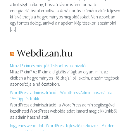
a költséghatékony, hosszú távon is fenntartható
energiaellátási alternatíva sok háztartás számára akár teljesen
ki is válthatja a hagyományos megoldásokat. Van azonban
egy fontos dolog, amivel a napelem kiépítésekor is számolni
[…]
Webdizan.hu
Mi az IP-cím és mire jó? 15 Fontos tudnivaló
Mi az IP-cím? Az IP-cím a digitális világban olyan, mint az
életben a hagyományos - földrajzi, pl. lakcím, a számítógépek
azonosítója a hálózatokon.
WordPress adminisztráció – WordPress Admin használata -
15+ Tipp és trükk
WordPress adminisztráció, a WordPress admin segítségével
kezelheted WordPress weboldaladat. Ismerd meg cikkünkből
az admin használatát.
Ingyenes weboldal - WordPress fejlesztő eszközök - Minden