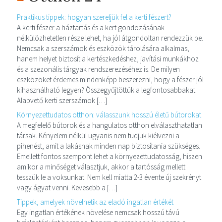
Praktikus tippek: hogyan szereljük fel a kerti fészert?
A kerti fészer a háztartás és a kert gondozásának
nélkülözhetetlen része lehet, ha jól átgondoltan rendezzük be.
Nemcsak a szerszámok és eszközök tárolására alkalmas,
hanem helyet biztosít a kertészkedéshez, javítási munkákhoz
és a szezonális tárgyak rendszerezéséhez is. De milyen
eszközöket érdemes mindenképp beszerezni, hogy a fészer jól
kihasználható legyen? Összegyűjtöttük a legfontosabbakat.
Alapvető kerti szerszámok […]
Környezettudatos otthon: válasszunk hosszú életű bútorokat
A megfelelő bútorok és a hangulatos otthon elválaszthatatlan
társak. Kényelem nélkül ugyanis nem tudjuk kiélvezni a
pihenést, amit a lakásnak minden nap biztosítania szükséges.
Emellett fontos szempont lehet a környezettudatosság, hiszen
amikor a minőséget választjuk, akkor a tartósság mellett
tesszük le a voksunkat. Nem kell miatta 2-3 évente új szekrényt
vagy ágyat venni. Kevesebb a […]
Tippek, amelyek növelhetik az eladó ingatlan értékét
Egy ingatlan értékének növelése nemcsak hosszú távú