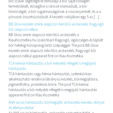
bio szálak segítségével stimulálja a bőr saját kollagén
termelődését, elősegítve a ráncok kisimulását, a bőr
tömörségét, a bőr rugalmasságának a visszanyerését, és a a
pórusok összehúzódását. A kezelés valójában egy 5 az […]
BB Glow kezelés smink alapozó mikrótűs arckezelés: Ragyogó
bőr alapozó nélkül
BB Glow smink alapozó mikrótűs arckezelés a
KlauKozmetika.hu szalonban! Ragyogó, egészséges és táplált
bőr hetekig-hónapokig tartó szépséggel. The post BB Glow
kezelés smink alapozó mikrótűs arckezelés: Ragyogó bőr
alapozó nélkül appeared first on Klau Kozmetika.
TCA kémiai hámlasztás a bőr mélyebb rétegéit is megújuló
hámlasztás
TCA hámlasztás vagy Kémia hámlasztás, széleskörban
alkalmazható rendkívül látványos kezelés, bőrmegújításra,
pigmentfoltra, problémás bőrre. The post TCA kémiai
hámlasztás a bőr mélyebb rétegéit is megújuló hámlasztás
appeared first on Klau Kozmetika.
AHA savas hámlasztás, bőrmegújító arckezelés menete, előnyei
és ellenjavallatai
Az AHA savas hámlasztás, arckezelés szérumbevitellel, a