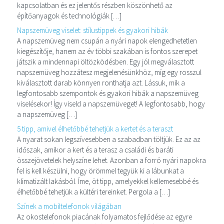
kapcsolatban és ez jelentős részben köszönhető az
építőanyagok és technológiák […]
Napszemüveg viselet: stílustippek és gyakori hibák
A napszemüveg nem csupán a nyári napok elengedhetetlen
kiegészítője, hanem az év többi szakában is fontos szerepet
játszik a mindennapi öltözködésben. Egy jól megválasztott
napszemüveg hozzátesz megjelenésünkhöz, míg egy rosszul
kiválasztott darab könnyen ronthatja azt. Lássuk, mik a
legfontosabb szempontok és gyakori hibák a napszemüveg
viselésekor! Így viseld a napszemüveget! A legfontosabb, hogy
a napszemüveg […]
5 tipp, amivel élhetőbbé tehetjük a kertet és a teraszt
A nyarat sokan legszívesebben a szabadban töltjük. Ez az az
időszak, amikor a kert és a terasz a családi és baráti
összejövetelek helyszíne lehet. Azonban a forró nyári napokra
fel is kell készülni, hogy örömmel tegyük ki a lábunkat a
klimatizált lakásból. Íme, öt tipp, amelyekkel kellemesebbé és
élhetőbbé tehetjük a kültéri tereinket. Pergola a […]
Színek a mobiltelefonok világában
Az okostelefonok piacának folyamatos fejlődése az egyre