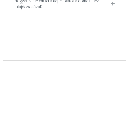
Hogyan vehetem fel a kapcsolatot a domain név
tulajdonosával?