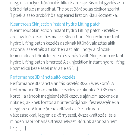
meg, mi a helyes bőrápolás titka és trükkje. Kis odafigyeléssel a
bőröd fiatalos maradhat. The post Bőrápolás életkor szerint –
Tippek a szép arcbőrhöz appeared first on Klau Kozmetika.
Kleanthous Skinjection instant hydro Lifting patch
Kleanthous Skinjection instant hydro Lifting patch kezelés –
arc, nyak és dekoltázs maszk Kleanthous Skinjection instant
hydro Lifting patch kezelés azoknak kitűnő választás akik
azonnal szeretnék a tükörben azt látni, hogy a ráncaik
kisimultak arcbőrük feszessé és simává vált. Skinjektion instant
hydro Lifting patch ismertető A skinjecktion instant hydro lifting
kozmetikai kezeléssel már az első […]
Performance 3D ránctalaító kezelés
Performance 3D ránctalanítás kezelés 30-35 éves kortól A
Performance 3D kozmetikai kezelést azoknak a 30-35 éves
kortól, a ráncok megjelenésétől kezdve ajánlom azoknak a
nőknek, akiknek fontos a bőr textúrájának, feszességének a
megőrzése. A kor előrehaladtával az élet tele van
változásokkal, legyen az környezeti, évszakváltozás, és a
minden napi rohanás stresszhelyzet. Bőrünk azonban nem
felejt […]