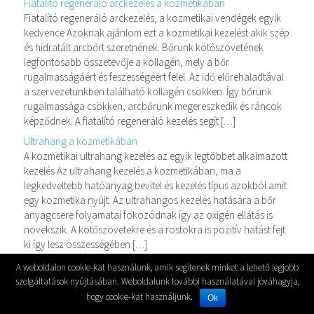
Fiatalító regeneráló arckezelés a kozmetikában
Fiatalító regeneráló arckezelés, a kozmetikai vendégek egyik
kedvence Azoknak ajánlom ezt a kozmetikai kezelést akik szép
és hidratált arcbőrt szeretnének. Bőrünk kötőszövetének
legfontosabb összetevője a kollagén, mely a bőr
rugalmasságáért és feszességéért felel. Az idő előrehaladtával
a szervezetünkben található kollagén csökken. Így bőrünk
rugalmassága csökken, arcbőrünk megereszkedik és ráncok
képződnek. A fiatalító regeneráló kezelés segít […]
Ultrahang a kozmetikában
A kozmetikai ultrahang kezelés az egyik legtöbbet alkalmazott
kezelés Az ultrahang kezelés a kozmetikában, ma a
legkedveltebb hatóanyag bevitel és kezelés típus azokból amit
egy kozmetika nyújt. Az ultrahangos kezelés hatására a bőr
anyagcsere folyamatai fokozódnak így az oxigén ellátás is
növekszik. A kötőszövetekre és a rostokra is pozitív hatást fejt
ki így lesz összességében […]
Műszempilla ápolás szabályai, hogyan csináld?!
A weboldalon cookie-kat használunk, amik segítenek minket a lehető legjobb
Műszempilla ápolás, hogyan legyen a műszempillád minél
szolgáltatások nyújtásában. Weboldalunk további használatával jóváhagyja,
tartósabb A műszempilla ápolása és óvása az amiről sokan
hogy cookie-kat használjunk.
Ok
megfeledkeznek, mikor műszempillát kezdenek el viselni. A