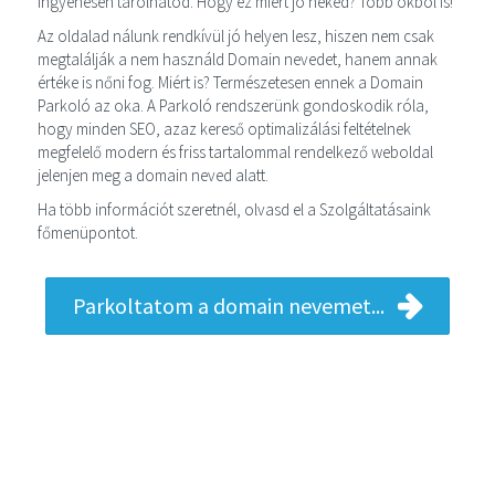
ingyenesen tárolhatod. Hogy ez miért jó neked? Több okból is!
Az oldalad nálunk rendkívül jó helyen lesz, hiszen nem csak
megtalálják a nem használd Domain nevedet, hanem annak
értéke is nőni fog. Miért is? Természetesen ennek a Domain
Parkoló az oka. A Parkoló rendszerünk gondoskodik róla,
hogy minden SEO, azaz kereső optimalizálási feltételnek
megfelelő modern és friss tartalommal rendelkező weboldal
jelenjen meg a domain neved alatt.
Ha több információt szeretnél, olvasd el a Szolgáltatásaink
főmenüpontot.
Parkoltatom a domain nevemet...