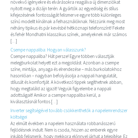
növekvő igényekre és elvárásokra reagálva új dimenziókat
nyitott meg a dizájn terén. A gyártók az egyediség és stílus
kifejezésének fontosságát felismerve egyre több különleges
színű modellt kínálnak a felhasználóknak. Nézzünk meg most
néhány tipikus és pár kevésbé hétköznapi telefonszínt! Fekete
és fehér Mondhatni klasszikus színek, amelyeknek már számos
[…]
Csempe nappaliba: Hogyan válasszunk?
Csempe nappaliba? Hát persze! Egyre többen választják
melegburkolat helyett ezt a megoldást. Azonban a csempe
színe, mintája, anyaga és elrendezése – más burkolatokhoz
hasonlóan – nagyban befolyásolja a nappali hangulatát,
stílusát és komfortját. A következő tippek segíthetnek abban,
hogy megtaláld az igazit! Vegyük figyelembe a nappali
adottságait! Amikor a csempe nappaliba kerül, a
kiválasztásnál fontos […]
Inverter segítségével tovább csökkenthetők a napelemrendszer
költségei
Az elmúlt években a napelem használata robbanásszerű
fejlődésnek indult. Nem is csoda, hiszen az emberek egyre
inkább felismerik, hogy mekkora előnnyel járhat a telepítése. Ez