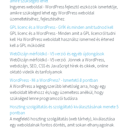
amire szükséged lehet
Ingyenes weboldal - WordPress fejlesztő eszközök ismertetője,
amikre szükséged lehet egy WordPress weboldal
üzemeltetéséhez, fejlesztéséhez.
GPL licenc és a WordPress - GYÍK és minden amit tudnod kell
GPL licenc és a WordPress - Minden amit a GPL licencről tudni
kell. Ha WordPress weboldalt használsz ismerned és értened
kell a GPL működést
WebDizájn mérföldkő - V5 verzió és egyéb újdongások
WebDizájn mérföldkő - V5 verzió. Jönnek a WordPress,
webdizájn, SEO, CSS és JavaScript hírek és cikkek, online
oktató videók és tanfolyamok
WordPress - Mi a WordPress? - Ismertető 8 pontban
A WordPress a legegyszerűbb lehetőség arra, hogy egy
weboldalt létrehozz és/vagy üzemeltess anélkül, hogy
szükséged lenne programozói tudásra.
Hoszting szolgáltatás és szolgáltató kiválasztásának menete 5
pontban
A megfelelő hoszting szolgáltatás (web tárhely), kiválasztása
egy weboldalnak fontos döntés, amit sokan elhanyagolnak.