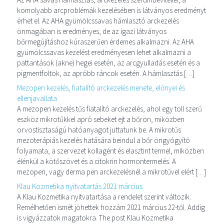
komolyabb arcproblémák kezelésében is látványos eredményt
érhet el. Az AHA gyümölcssavas hámlasztó arckezelés
önmagában is eredményes, de az igazi látványos
bőrmegújításhoz kúraszerűen érdemes alkalmazni. Az AHA
gyümölcssavas kezelést eredményesen lehet alkalmazni a
pattantások (akne) hegei esetén, az arcgyulladás esetén és a
pigmentfoltok, az apróbb ráncok esetén. A hámlasztás […]
Mezopen kezelés, fiatalító arckezelés menete, előnyei és
ellenjavallata
A mezopen kezelés tűs fiatalító arckezelés, ahol egy toll szerű
eszköz mikrotűkkel apró sebeket ejt a bőrön, miközben
orvostisztaságú hatóanyagot juttatunk be. A mikrotűs
mezoterápiás kezelés hatására beindul a bőr öngyógyító
folyamata, a szervezet kollagént és elasztint termel, miközben
élénkül a kötőszövet és a citokrin hormontermelés. A
mezopen, vagy derma pen arckezelésnél a mikrotűvel elért […]
Klau Kozmetika nyitvatartás 2021 március
A Klau Kozmetika nyitvatartása a rendelet szerint változik.
Remélhetően ismét jöhettek hozzám 2021 március 22-től. Addig
is vigyázzatok magatokra. The post Klau Kozmetika