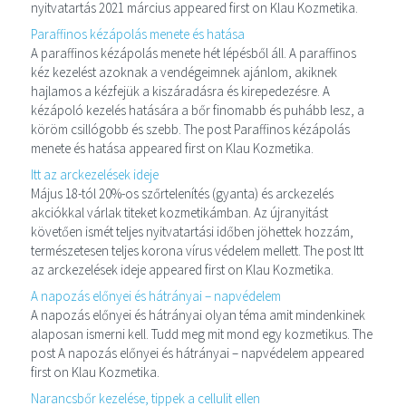
nyitvatartás 2021 március appeared first on Klau Kozmetika.
Paraffinos kézápolás menete és hatása
A paraffinos kézápolás menete hét lépésből áll. A paraffinos
kéz kezelést azoknak a vendégeimnek ajánlom, akiknek
hajlamos a kézfejük a kiszáradásra és kirepedezésre. A
kézápoló kezelés hatására a bőr finomabb és puhább lesz, a
köröm csillógobb és szebb. The post Paraffinos kézápolás
menete és hatása appeared first on Klau Kozmetika.
Itt az arckezelések ideje
Május 18-tól 20%-os szőrtelenítés (gyanta) és arckezelés
akciókkal várlak titeket kozmetikámban. Az újranyitást
követően ismét teljes nyitvatartási időben jöhettek hozzám,
természetesen teljes korona vírus védelem mellett. The post Itt
az arckezelések ideje appeared first on Klau Kozmetika.
A napozás előnyei és hátrányai – napvédelem
A napozás előnyei és hátrányai olyan téma amit mindenkinek
alaposan ismerni kell. Tudd meg mit mond egy kozmetikus. The
post A napozás előnyei és hátrányai – napvédelem appeared
first on Klau Kozmetika.
Narancsbőr kezelése, tippek a cellulit ellen