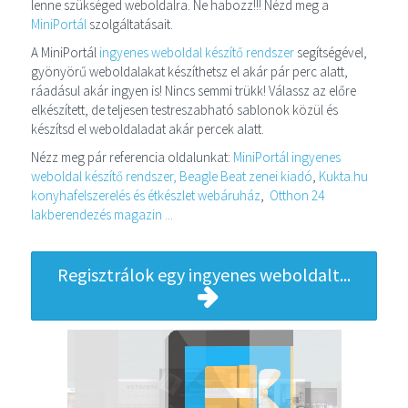
lenne szükséged weboldalra. Ne habozz!!! Nézd meg a
MiniPortál
szolgáltatásait.
A MiniPortál
ingyenes weboldal készítő rendszer
segítségével,
gyönyörű weboldalakat készíthetsz el akár pár perc alatt,
ráadásul akár ingyen is! Nincs semmi trükk! Válassz az előre
elkészített, de teljesen testreszabható sablonok közül és
készítsd el weboldaladat akár percek alatt.
Nézz meg pár referencia oldalunkat:
MiniPortál ingyenes
weboldal készítő rendszer,
Beagle Beat zenei kiadó
,
Kukta.hu
konyhafelszerelés és étkészlet webáruház
,
Otthon 24
lakberendezés magazin ...
Regisztrálok egy ingyenes weboldalt...