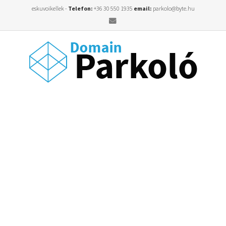
eskuvoikellek -
Telefon:
+36 30 550 1935
email:
parkolo@byte.hu
Email