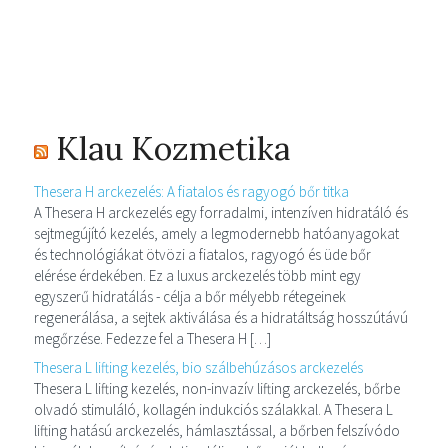
Klau Kozmetika
Thesera H arckezelés: A fiatalos és ragyogó bőr titka
A Thesera H arckezelés egy forradalmi, intenzíven hidratáló és
sejtmegújító kezelés, amely a legmodernebb hatóanyagokat
és technológiákat ötvözi a fiatalos, ragyogó és üde bőr
elérése érdekében. Ez a luxus arckezelés több mint egy
egyszerű hidratálás - célja a bőr mélyebb rétegeinek
regenerálása, a sejtek aktiválása és a hidratáltság hosszútávú
megőrzése. Fedezze fel a Thesera H […]
Thesera L lifting kezelés, bio szálbehúzásos arckezelés
Thesera L lifting kezelés, non-invazív lifting arckezelés, bőrbe
olvadó stimuláló, kollagén indukciós szálakkal. A Thesera L
lifting hatású arckezelés, hámlasztással, a bőrben felszívódo