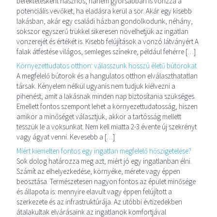
befektetésként hasznos, hanem gyorsabban is vonzza a
potenciális vevőket, ha eladásra kerül a sor. Akár egy kisebb
lakásban, akár egy családi házban gondolkodunk, néhány,
sokszor egyszerű trükkel sikeresen növelhetjük az ingatlan
vonzerejét és értékét is. Kisebb felújítások a vonzó látványért A
falak átfestése világos, semleges színekre, például fehérre […]
Környezettudatos otthon: válasszunk hosszú életű bútorokat
A megfelelő bútorok és a hangulatos otthon elválaszthatatlan
társak. Kényelem nélkül ugyanis nem tudjuk kiélvezni a
pihenést, amit a lakásnak minden nap biztosítania szükséges.
Emellett fontos szempont lehet a környezettudatosság, hiszen
amikor a minőséget választjuk, akkor a tartósság mellett
tesszük le a voksunkat. Nem kell miatta 2-3 évente új szekrényt
vagy ágyat venni. Kevesebb a […]
Miért kiemelten fontos egy ingatlan megfelelő hőszigetelése?
Sok dolog határozza meg azt, miért jó egy ingatlanban élni.
Számít az elhelyezkedése, környéke, mérete vagy éppen
beosztása. Természetesen nagyon fontos az épület minősége
és állapota is: mennyire elavult vagy éppen felújított a
szerkezete és az infrastruktúrája. Az utóbbi évtizedekben
átalakultak elvárásaink az ingatlanok komfortjával