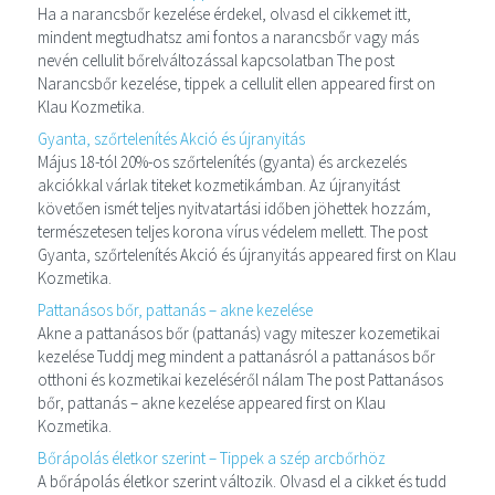
Ha a narancsbőr kezelése érdekel, olvasd el cikkemet itt,
mindent megtudhatsz ami fontos a narancsbőr vagy más
nevén cellulit bőrelváltozással kapcsolatban The post
Narancsbőr kezelése, tippek a cellulit ellen appeared first on
Klau Kozmetika.
Gyanta, szőrtelenítés Akció és újranyitás
Május 18-tól 20%-os szőrtelenítés (gyanta) és arckezelés
akciókkal várlak titeket kozmetikámban. Az újranyitást
követően ismét teljes nyitvatartási időben jöhettek hozzám,
természetesen teljes korona vírus védelem mellett. The post
Gyanta, szőrtelenítés Akció és újranyitás appeared first on Klau
Kozmetika.
Pattanásos bőr, pattanás – akne kezelése
Akne a pattanásos bőr (pattanás) vagy miteszer kozemetikai
kezelése Tuddj meg mindent a pattanásról a pattanásos bőr
otthoni és kozmetikai kezeléséről nálam The post Pattanásos
bőr, pattanás – akne kezelése appeared first on Klau
Kozmetika.
Bőrápolás életkor szerint – Tippek a szép arcbőrhöz
A bőrápolás életkor szerint változik. Olvasd el a cikket és tudd